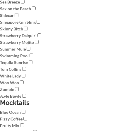
Sea Breeze
Sex on the Beach
Sidecar
Singapore Gin Sling
Skinny Bitch
Strawberry Daiquiri
Strawberry Mojito
Summer Mule
Swimming Pool
Tequila Sunrise
Tom Collins
White Lady
Woo Woo
Zombie
Ævle Bævle
Mocktails
Blue Ocean
Fizzy Coffee
Fruity Mix