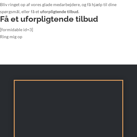
Bliv ringet op af vores glade medarbejdere, og få hjælp til dine
spørgsmål, eller få et
uforpligtende tilbud.
Få et uforpligtende tilbud
[formidable id=3]
Ring mig op