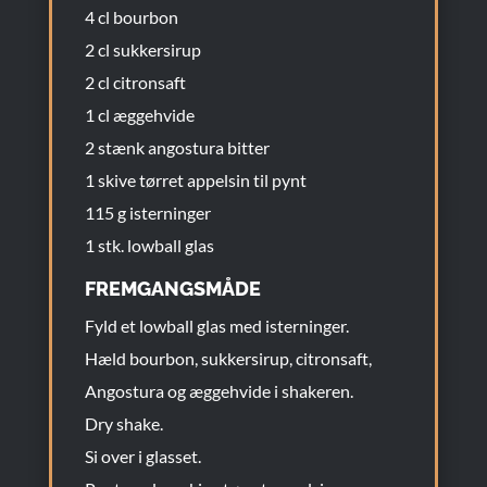
4 cl bourbon
2 cl sukkersirup
2 cl citronsaft
1 cl æggehvide
2 stænk angostura bitter
1 skive tørret appelsin til pynt
115 g isterninger
1 stk. lowball glas
FREMGANGSMÅDE
Fyld et lowball glas med isterninger.
Hæld bourbon, sukkersirup, citronsaft,
Angostura og æggehvide i shakeren.
Dry shake.
Si over i glasset.