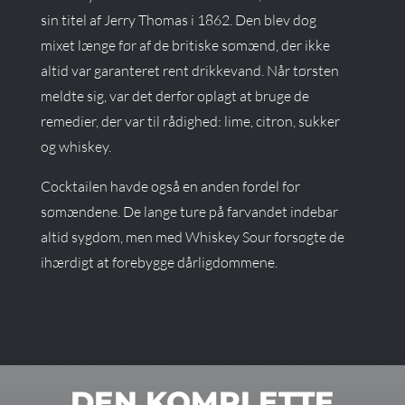
sin titel af Jerry Thomas i 1862. Den blev dog
mixet længe før af de britiske sømænd, der ikke
altid var garanteret rent drikkevand. Når tørsten
meldte sig, var det derfor oplagt at bruge de
remedier, der var til rådighed: lime, citron, sukker
og whiskey.
Cocktailen havde også en anden fordel for
sømændene. De lange ture på farvandet indebar
altid sygdom, men med Whiskey Sour forsøgte de
ihærdigt at forebygge dårligdommene.
DEN KOMPLETTE