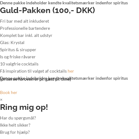
Denne pakke indeholder kendte kvalitetsmærker indenfor spiritus
Guld-Pakken (100,- DKK)
Fri bar med alt inkluderet
Professionelle bartendere
Komplet bar inkl. alt udstyr
Glas: Krystal
Spiritus & sirupper
Is og friske råvarer
10 valgfrie cocktails
Få inspiration til valget af cocktails
her
Denne pakke indeholder kendte kvalitetsmærker indenfor spiritus
(priserne foroven er pr. gæst pr. time)
Book her
×
Ring mig op!
Har du spørgsmål?
Ikke helt sikker?
Brug for hjælp?