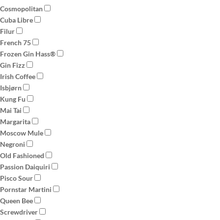
Cosmopolitan
Cuba Libre
Filur
French 75
Frozen Gin Hass®
Gin Fizz
Irish Coffee
Isbjørn
Kung Fu
Mai Tai
Margarita
Moscow Mule
Negroni
Old Fashioned
Passion Daiquiri
Pisco Sour
Pornstar Martini
Queen Bee
Screwdriver