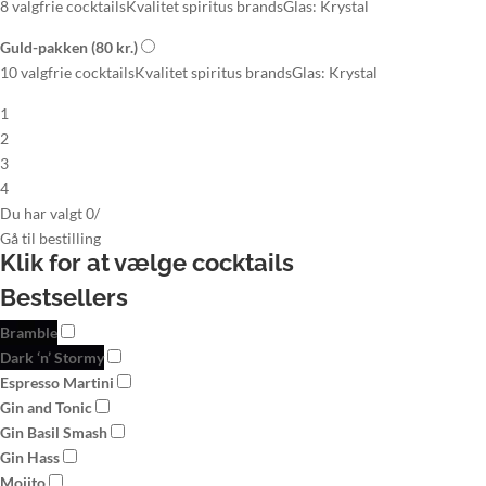
8 valgfrie cocktails
Kvalitet spiritus brands
Glas: Krystal
Guld-pakken
(80 kr.)
10 valgfrie cocktails
Kvalitet spiritus brands
Glas: Krystal
1
2
3
4
Du har valgt
0
/
Gå til
bestilling
Klik for at vælge
cocktails
Bestsellers
Bramble
Dark ‘n’ Stormy
Espresso Martini
Gin and Tonic
Gin Basil Smash
Gin Hass
Mojito