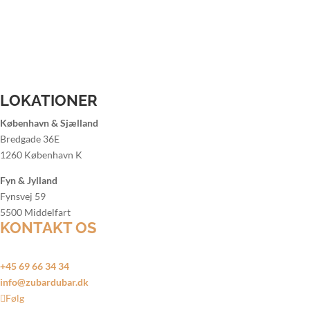
Bartender til julefrokost
Bartender til sommerfest
Lej bartender Aalborg
Lej bartender Århus
Lej bartender København
Lej bartender Odense
LOKATIONER
København & Sjælland
Bredgade 36E
1260 København K
Fyn & Jylland
Fynsvej 59
5500 Middelfart
KONTAKT OS
Døgnåbent alle ugens dage
+45 69 66 34 34
info@zubardubar.dk
Følg