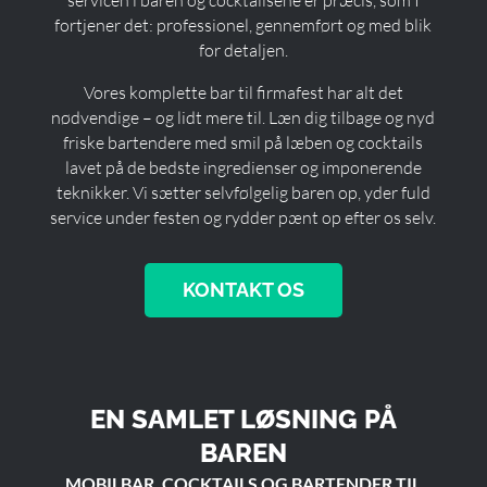
servicen i baren og cocktailsene er præcis, som I
fortjener det: professionel, gennemført og med blik
for detaljen.
Vores komplette bar til firmafest har alt det
nødvendige – og lidt mere til. Læn dig tilbage og nyd
friske bartendere med smil på læben og cocktails
lavet på de bedste ingredienser og imponerende
teknikker. Vi sætter selvfølgelig baren op, yder fuld
service under festen og rydder pænt op efter os selv.
KONTAKT OS
EN SAMLET LØSNING PÅ
BAREN
MOBILBAR, COCKTAILS OG BARTENDER TIL