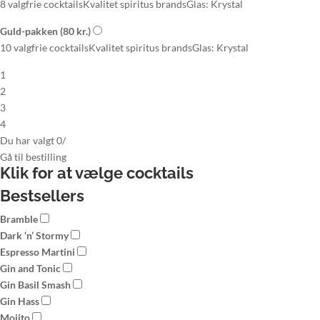
8 valgfrie cocktails
Kvalitet spiritus brands
Glas: Krystal
Guld-pakken
(80 kr.)
10 valgfrie cocktails
Kvalitet spiritus brands
Glas: Krystal
1
2
3
4
Du har valgt
0
/
Gå til
bestilling
Klik for at vælge
cocktails
Bestsellers
Bramble
Dark ‘n’ Stormy
Espresso Martini
Gin and Tonic
Gin Basil Smash
Gin Hass
Mojito