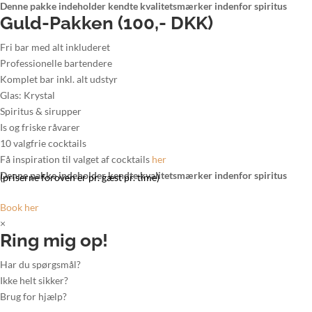
Denne pakke indeholder kendte kvalitetsmærker indenfor spiritus
Guld-Pakken (100,- DKK)
Fri bar med alt inkluderet
Professionelle bartendere
Komplet bar inkl. alt udstyr
Glas: Krystal
Spiritus & sirupper
Is og friske råvarer
10 valgfrie cocktails
Få inspiration til valget af cocktails
her
Denne pakke indeholder kendte kvalitetsmærker indenfor spiritus
(priserne foroven er pr. gæst pr. time)
Book her
×
Ring mig op!
Har du spørgsmål?
Ikke helt sikker?
Brug for hjælp?