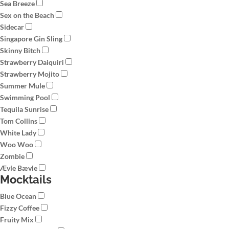
Sea Breeze
Sex on the Beach
Sidecar
Singapore Gin Sling
Skinny Bitch
Strawberry Daiquiri
Strawberry Mojito
Summer Mule
Swimming Pool
Tequila Sunrise
Tom Collins
White Lady
Woo Woo
Zombie
Ævle Bævle
Mocktails
Blue Ocean
Fizzy Coffee
Fruity Mix