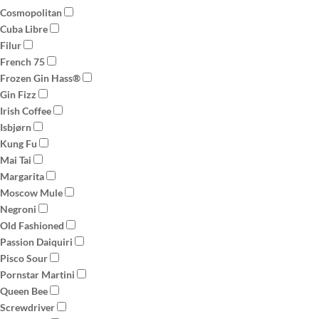
Cosmopolitan
Cuba Libre
Filur
French 75
Frozen Gin Hass®
Gin Fizz
Irish Coffee
Isbjørn
Kung Fu
Mai Tai
Margarita
Moscow Mule
Negroni
Old Fashioned
Passion Daiquiri
Pisco Sour
Pornstar Martini
Queen Bee
Screwdriver