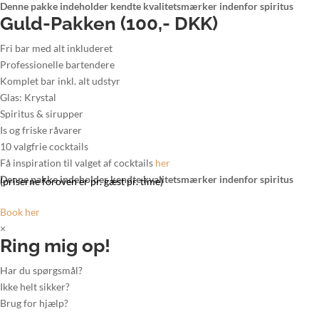
Denne pakke indeholder kendte kvalitetsmærker indenfor spiritus
Guld-Pakken (100,- DKK)
Fri bar med alt inkluderet
Professionelle bartendere
Komplet bar inkl. alt udstyr
Glas: Krystal
Spiritus & sirupper
Is og friske råvarer
10 valgfrie cocktails
Få inspiration til valget af cocktails
her
Denne pakke indeholder kendte kvalitetsmærker indenfor spiritus
(priserne foroven er pr. gæst pr. time)
Book her
×
Ring mig op!
Har du spørgsmål?
Ikke helt sikker?
Brug for hjælp?