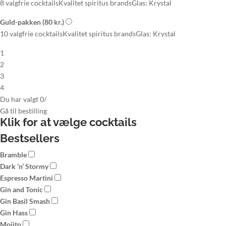
8 valgfrie cocktails
Kvalitet spiritus brands
Glas: Krystal
Guld-pakken
(80 kr.)
10 valgfrie cocktails
Kvalitet spiritus brands
Glas: Krystal
1
2
3
4
Du har valgt
0
/
Gå til
bestilling
Klik for at vælge
cocktails
Bestsellers
Bramble
Dark ‘n’ Stormy
Espresso Martini
Gin and Tonic
Gin Basil Smash
Gin Hass
Mojito