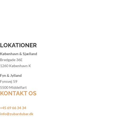
Bartender til firmafest
Bartender til julefrokost
Bartender til sommerfest
Lej bartender Aalborg
Lej bartender Århus
Lej bartender København
Lej bartender Odense
LOKATIONER
København & Sjælland
Bredgade 36E
1260 København K
Fyn & Jylland
Fynsvej 59
5500 Middelfart
KONTAKT OS
Døgnåbent alle ugens dage
+45 69 66 34 34
info@zubardubar.dk