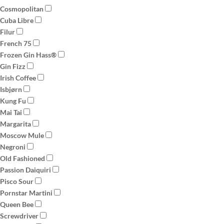
Cosmopolitan
Cuba Libre
Filur
French 75
Frozen Gin Hass®
Gin Fizz
Irish Coffee
Isbjørn
Kung Fu
Mai Tai
Margarita
Moscow Mule
Negroni
Old Fashioned
Passion Daiquiri
Pisco Sour
Pornstar Martini
Queen Bee
Screwdriver