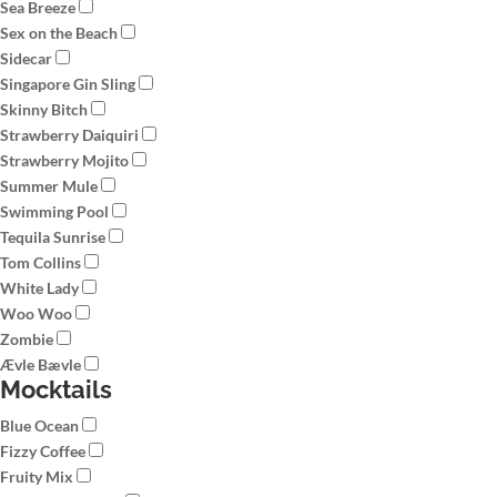
Sea Breeze
Sex on the Beach
Sidecar
Singapore Gin Sling
Skinny Bitch
Strawberry Daiquiri
Strawberry Mojito
Summer Mule
Swimming Pool
Tequila Sunrise
Tom Collins
White Lady
Woo Woo
Zombie
Ævle Bævle
Mocktails
Blue Ocean
Fizzy Coffee
Fruity Mix