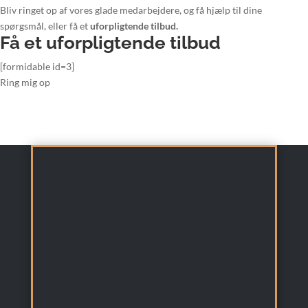
Bliv ringet op af vores glade medarbejdere, og få hjælp til dine
spørgsmål, eller få et
uforpligtende tilbud.
Få et uforpligtende tilbud
[formidable id=3]
Ring mig op