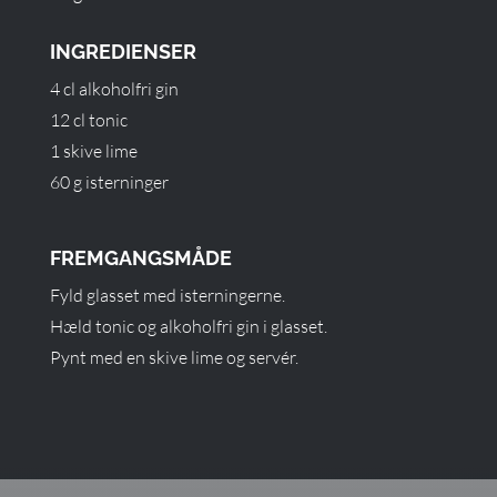
INGREDIENSER
4 cl alkoholfri gin
12 cl tonic
1 skive lime
60 g isterninger
FREMGANGSMÅDE
Fyld glasset med isterningerne.
Hæld tonic og alkoholfri gin i glasset.
Pynt med en skive lime og servér.