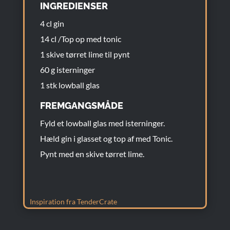
INGREDIENSER
4 cl gin
14 cl /Top op med tonic
1 skive tørret lime til pynt
60 g isterninger
1 stk lowball glas
FREMGANGSMÅDE
Fyld et lowball glas med isterninger.
Hæld gin i glasset og top af med Tonic.
Pynt med en skive tørret lime.
Inspiration fra TenderCrate