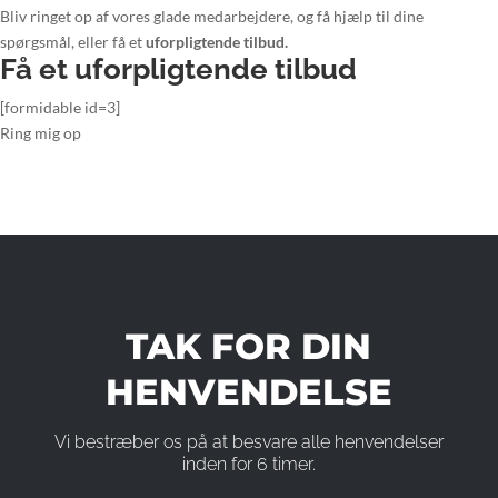
Bliv ringet op af vores glade medarbejdere, og få hjælp til dine
spørgsmål, eller få et
uforpligtende tilbud.
Få et uforpligtende tilbud
[formidable id=3]
Ring mig op
TAK FOR DIN
HENVENDELSE
Vi bestræber os på at besvare alle henvendelser
inden for 6 timer.