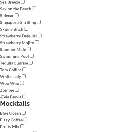
Sea Breeze
Sex on the Beach
Sidecar
Singapore Gin Sling
Skinny Bitch
Strawberry Daiquiri
Strawberry Mojito
Summer Mule
Swimming Pool
Tequila Sunrise
Tom Collins
White Lady
Woo Woo
Zombie
Ævle Bævle
Mocktails
Blue Ocean
Fizzy Coffee
Fruity Mix