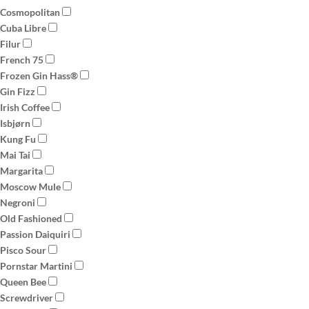
Cosmopolitan
Cuba Libre
Filur
French 75
Frozen Gin Hass®
Gin Fizz
Irish Coffee
Isbjørn
Kung Fu
Mai Tai
Margarita
Moscow Mule
Negroni
Old Fashioned
Passion Daiquiri
Pisco Sour
Pornstar Martini
Queen Bee
Screwdriver