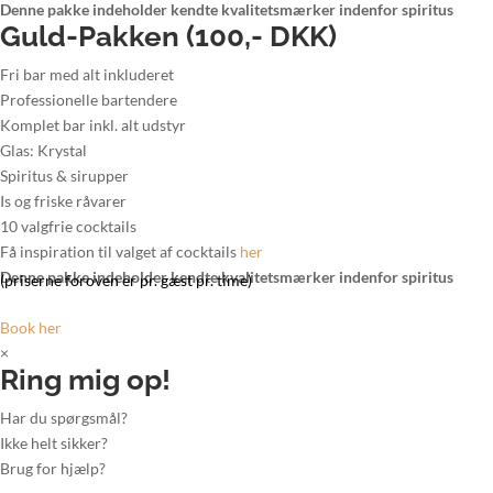
Denne pakke indeholder kendte kvalitetsmærker indenfor spiritus
Guld-Pakken (100,- DKK)
Fri bar med alt inkluderet
Professionelle bartendere
Komplet bar inkl. alt udstyr
Glas: Krystal
Spiritus & sirupper
Is og friske råvarer
10 valgfrie cocktails
Få inspiration til valget af cocktails
her
Denne pakke indeholder kendte kvalitetsmærker indenfor spiritus
(priserne foroven er pr. gæst pr. time)
Book her
×
Ring mig op!
Har du spørgsmål?
Ikke helt sikker?
Brug for hjælp?