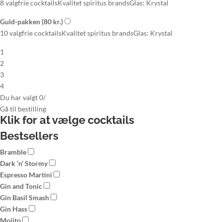
8 valgfrie cocktails
Kvalitet spiritus brands
Glas: Krystal
Guld-pakken
(80 kr.)
10 valgfrie cocktails
Kvalitet spiritus brands
Glas: Krystal
1
2
3
4
Du har valgt
0
/
Gå til
bestilling
Klik for at vælge
cocktails
Bestsellers
Bramble
Dark ‘n’ Stormy
Espresso Martini
Gin and Tonic
Gin Basil Smash
Gin Hass
Mojito