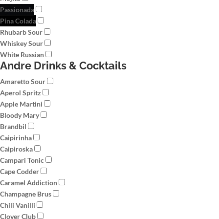
Passionada
Pina Colada
Rhubarb Sour
Whiskey Sour
White Russian
Andre Drinks & Cocktails
Amaretto Sour
Aperol Spritz
Apple Martini
Bloody Mary
Brandbil
Caipirinha
Caipiroska
Campari Tonic
Cape Codder
Caramel Addiction
Champagne Brus
Chili Vanilli
Clover Club