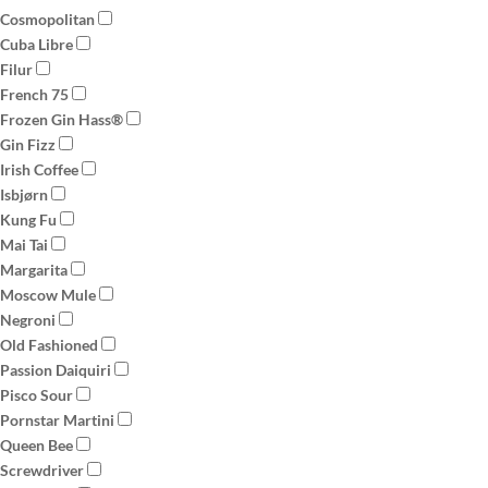
Cosmopolitan
Cuba Libre
Filur
French 75
Frozen Gin Hass®
Gin Fizz
Irish Coffee
Isbjørn
Kung Fu
Mai Tai
Margarita
Moscow Mule
Negroni
Old Fashioned
Passion Daiquiri
Pisco Sour
Pornstar Martini
Queen Bee
Screwdriver