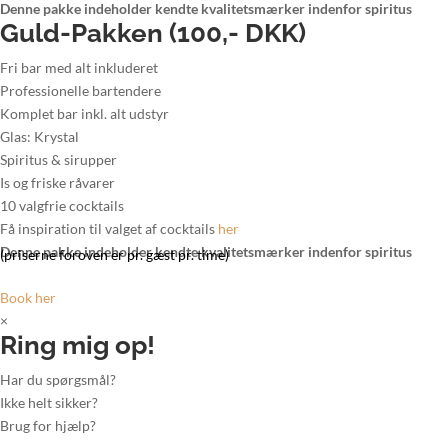
Denne pakke indeholder kendte kvalitetsmærker indenfor spiritus
Guld-Pakken (100,- DKK)
Fri bar med alt inkluderet
Professionelle bartendere
Komplet bar inkl. alt udstyr
Glas: Krystal
Spiritus & sirupper
Is og friske råvarer
10 valgfrie cocktails
Få inspiration til valget af cocktails
her
Denne pakke indeholder kendte kvalitetsmærker indenfor spiritus
(priserne foroven er pr. gæst pr. time)
Book her
×
Ring mig op!
Har du spørgsmål?
Ikke helt sikker?
Brug for hjælp?