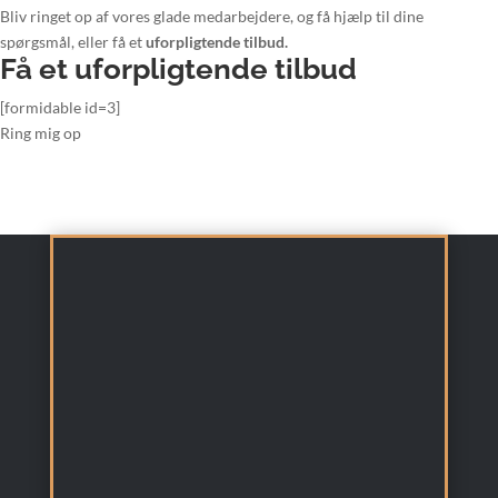
Bliv ringet op af vores glade medarbejdere, og få hjælp til dine
spørgsmål, eller få et
uforpligtende tilbud.
Få et uforpligtende tilbud
[formidable id=3]
Ring mig op