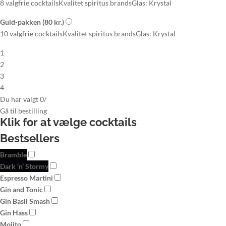
8 valgfrie cocktails
Kvalitet spiritus brands
Glas: Krystal
Guld-pakken
(80 kr.)
10 valgfrie cocktails
Kvalitet spiritus brands
Glas: Krystal
1
2
3
4
Du har valgt
0
/
Gå til
bestilling
Klik for at vælge
cocktails
Bestsellers
Bramble
Dark ‘n’ Stormy
Espresso Martini
Gin and Tonic
Gin Basil Smash
Gin Hass
Mojito