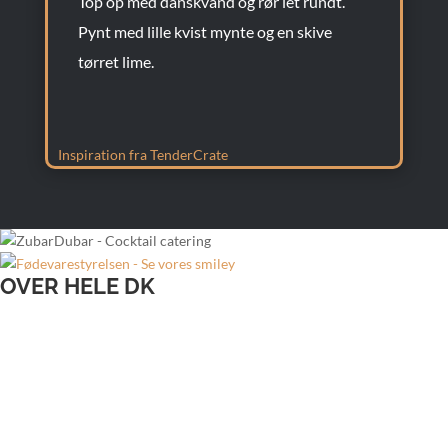
Top op med danskvand og rør let rundt.
Pynt med lille kvist mynte og en skive
tørret lime.
Inspiration fra TenderCrate
OVER HELE DK
Bartender til bryllup
Bartender til firmafest
Bartender til julefrokost
Bartender til sommerfest
Lej bartender Aalborg
Lej bartender Århus