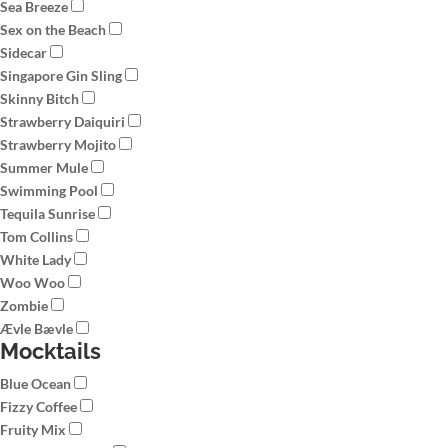
Sea Breeze
Sex on the Beach
Sidecar
Singapore Gin Sling
Skinny Bitch
Strawberry Daiquiri
Strawberry Mojito
Summer Mule
Swimming Pool
Tequila Sunrise
Tom Collins
White Lady
Woo Woo
Zombie
Ævle Bævle
Mocktails
Blue Ocean
Fizzy Coffee
Fruity Mix