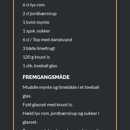
6 cl lys rom
2 cl jordbærsirup
1 kvist mynte
1 spsk. sukker
6 cl / Top med danskvand
3 både limefrugt
120 g knust is
1 stk. lowball glas
FREMGANGSMÅDE
Muddle mynte og limebåde i et lowball
glas.
Fyld glasset med knust is.
Hæld lys rom, jordbærsirup og sukker i
glasset.