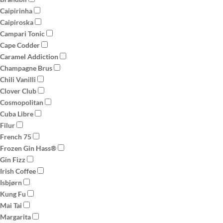
Caipirinha
Caipiroska
Campari Tonic
Cape Codder
Caramel Addiction
Champagne Brus
Chili Vanilli
Clover Club
Cosmopolitan
Cuba Libre
Filur
French 75
Frozen Gin Hass®
Gin Fizz
Irish Coffee
Isbjørn
Kung Fu
Mai Tai
Margarita