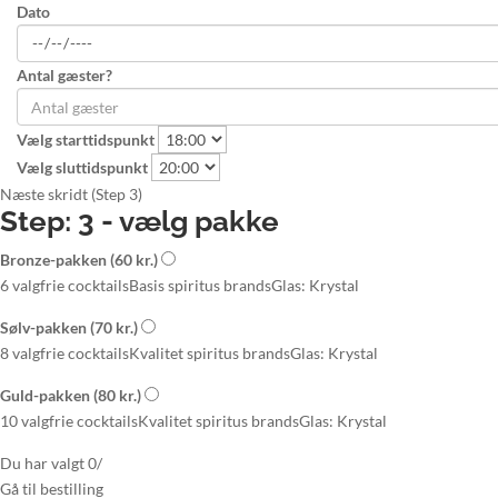
Dato
Antal gæster?
Vælg starttidspunkt
Vælg sluttidspunkt
Næste skridt (Step 3)
Step: 3 - vælg pakke
Bronze-pakken
(60 kr.)
6 valgfrie cocktails
Basis spiritus brands
Glas: Krystal
Sølv-pakken
(70 kr.)
8 valgfrie cocktails
Kvalitet spiritus brands
Glas: Krystal
Guld-pakken
(80 kr.)
10 valgfrie cocktails
Kvalitet spiritus brands
Glas: Krystal
Du har valgt
0
/
Gå til
bestilling