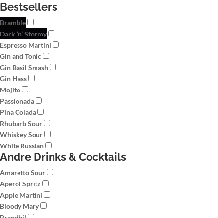
Bestsellers
Bramble
Dark ‘n’ Stormy
Espresso Martini
Gin and Tonic
Gin Basil Smash
Gin Hass
Mojito
Passionada
Pina Colada
Rhubarb Sour
Whiskey Sour
White Russian
Andre Drinks & Cocktails
Amaretto Sour
Aperol Spritz
Apple Martini
Bloody Mary
Brandbil