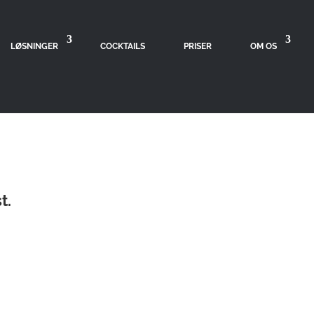
LØSNINGER
COCKTAILS
PRISER
OM OS
t.
t.