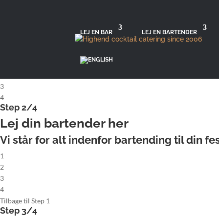
X
Step 1/4
Lej komplet cocktailbar
LEJ EN BAR
LEJ EN BARTENDER
Vi står for alt indenfor bartending til din fes
1
2
3
4
Step 2/4
Lej din bartender her
Vi står for alt indenfor bartending til din fes
1
2
3
4
Tilbage til Step 1
Step 3/4