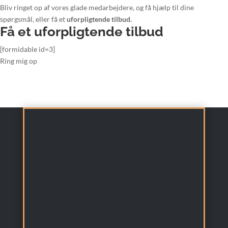
Bliv ringet op af vores glade medarbejdere, og få hjælp til dine
spørgsmål, eller få et
uforpligtende tilbud.
Få et uforpligtende tilbud
[formidable id=3]
Ring mig op