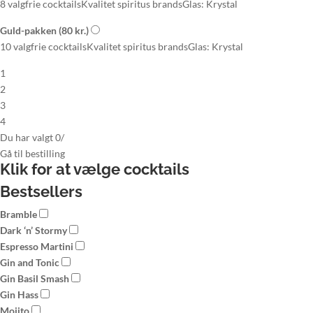
8 valgfrie cocktails
Kvalitet spiritus brands
Glas: Krystal
Guld-pakken
(80 kr.)
10 valgfrie cocktails
Kvalitet spiritus brands
Glas: Krystal
1
2
3
4
Du har valgt
0
/
Gå til
bestilling
Klik for at vælge
cocktails
Bestsellers
Bramble
Dark ‘n’ Stormy
Espresso Martini
Gin and Tonic
Gin Basil Smash
Gin Hass
Mojito