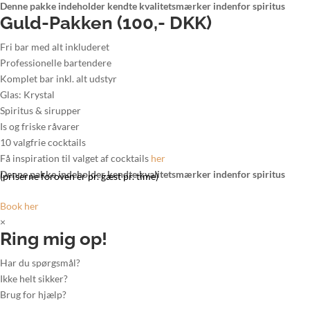
Denne pakke indeholder kendte kvalitetsmærker indenfor spiritus
Guld-Pakken (100,- DKK)
Fri bar med alt inkluderet
Professionelle bartendere
Komplet bar inkl. alt udstyr
Glas: Krystal
Spiritus & sirupper
Is og friske råvarer
10 valgfrie cocktails
Få inspiration til valget af cocktails
her
Denne pakke indeholder kendte kvalitetsmærker indenfor spiritus
(priserne foroven er pr. gæst pr. time)
Book her
×
Ring mig op!
Har du spørgsmål?
Ikke helt sikker?
Brug for hjælp?