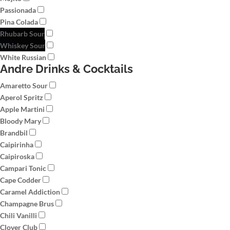
Passionada
Pina Colada
Rhubarb Sour
Whiskey Sour
White Russian
Andre Drinks & Cocktails
Amaretto Sour
Aperol Spritz
Apple Martini
Bloody Mary
Brandbil
Caipirinha
Caipiroska
Campari Tonic
Cape Codder
Caramel Addiction
Champagne Brus
Chili Vanilli
Clover Club