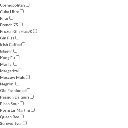
Cosmopolitan
Cuba Libre
Filur
French 75
Frozen Gin Hass®
Gin Fizz
Irish Coffee
Isbjørn
Kung Fu
Mai Tai
Margarita
Moscow Mule
Negroni
Old Fashioned
Passion Daiquiri
Pisco Sour
Pornstar Martini
Queen Bee
Screwdriver