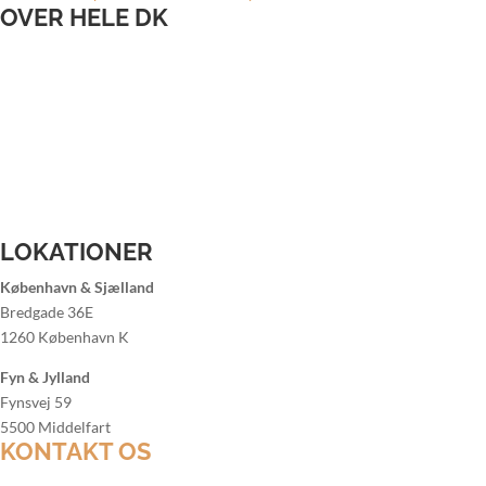
OVER HELE DK
Bartender til bryllup
Bartender til firmafest
Bartender til julefrokost
Bartender til sommerfest
Lej bartender Aalborg
Lej bartender Århus
Lej bartender København
Lej bartender Odense
LOKATIONER
København & Sjælland
Bredgade 36E
1260 København K
Fyn & Jylland
Fynsvej 59
5500 Middelfart
KONTAKT OS