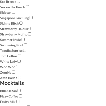
Sea Breeze
Sex on the Beach
Sidecar
Singapore Gin Sling
Skinny Bitch
Strawberry Daiquiri
Strawberry Mojito
Summer Mule
Swimming Pool
Tequila Sunrise
Tom Collins
White Lady
Woo Woo
Zombie
Ævle Bævle
Mocktails
Blue Ocean
Fizzy Coffee
Fruity Mix