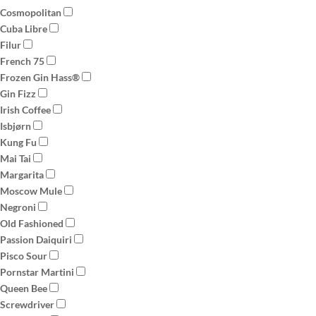
Cosmopolitan
Cuba Libre
Filur
French 75
Frozen Gin Hass®
Gin Fizz
Irish Coffee
Isbjørn
Kung Fu
Mai Tai
Margarita
Moscow Mule
Negroni
Old Fashioned
Passion Daiquiri
Pisco Sour
Pornstar Martini
Queen Bee
Screwdriver