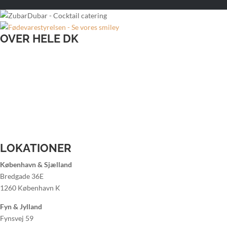
OVER HELE DK
Bartender til bryllup
Bartender til firmafest
Bartender til julefrokost
Bartender til sommerfest
Lej bartender Aalborg
Lej bartender Århus
Lej bartender København
Lej bartender Odense
LOKATIONER
København & Sjælland
Bredgade 36E
1260 København K
Fyn & Jylland
Fynsvej 59