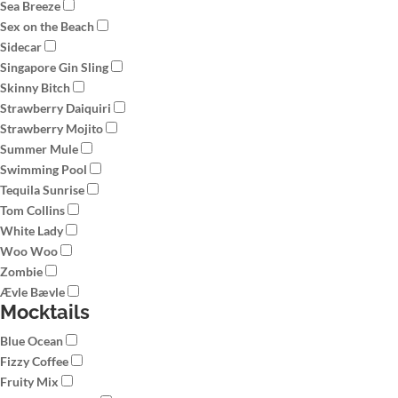
Sea Breeze
Sex on the Beach
Sidecar
Singapore Gin Sling
Skinny Bitch
Strawberry Daiquiri
Strawberry Mojito
Summer Mule
Swimming Pool
Tequila Sunrise
Tom Collins
White Lady
Woo Woo
Zombie
Ævle Bævle
Mocktails
Blue Ocean
Fizzy Coffee
Fruity Mix