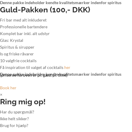
Denne pakke indeholder kendte kvalitetsmærker indenfor spiritus
Guld-Pakken (100,- DKK)
Fri bar med alt inkluderet
Professionelle bartendere
Komplet bar inkl. alt udstyr
Glas: Krystal
Spiritus & sirupper
Is og friske råvarer
10 valgfrie cocktails
Få inspiration til valget af cocktails
her
Denne pakke indeholder kendte kvalitetsmærker indenfor spiritus
(priserne foroven er pr. gæst pr. time)
Book her
×
Ring mig op!
Har du spørgsmål?
Ikke helt sikker?
Brug for hjælp?