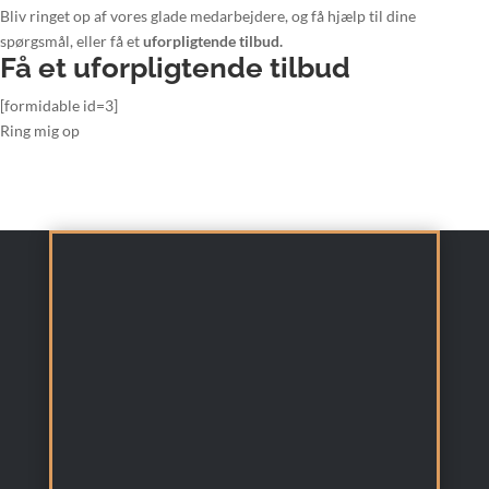
Bliv ringet op af vores glade medarbejdere, og få hjælp til dine
spørgsmål, eller få et
uforpligtende tilbud.
Få et uforpligtende tilbud
[formidable id=3]
Ring mig op