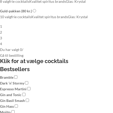
8 valgfrie cocktails
Kvalitet spiritus brands
Glas: Krystal
Guld-pakken
(80 kr.)
10 valgfrie cocktails
Kvalitet spiritus brands
Glas: Krystal
1
2
3
4
Du har valgt
0
/
Gå til
bestilling
Klik for at vælge
cocktails
Bestsellers
Bramble
Dark ‘n’ Stormy
Espresso Martini
Gin and Tonic
Gin Basil Smash
Gin Hass
Mojito