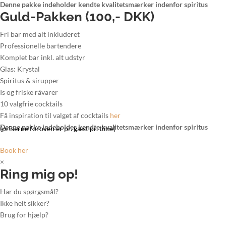
Denne pakke indeholder kendte kvalitetsmærker indenfor spiritus
Guld-Pakken (100,- DKK)
Fri bar med alt inkluderet
Professionelle bartendere
Komplet bar inkl. alt udstyr
Glas: Krystal
Spiritus & sirupper
Is og friske råvarer
10 valgfrie cocktails
Få inspiration til valget af cocktails
her
Denne pakke indeholder kendte kvalitetsmærker indenfor spiritus
(priserne foroven er pr. gæst pr. time)
Book her
×
Ring mig op!
Har du spørgsmål?
Ikke helt sikker?
Brug for hjælp?