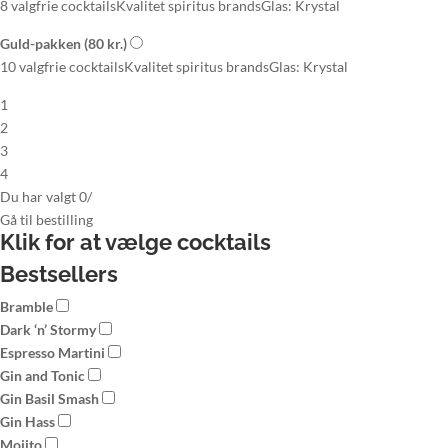
8 valgfrie cocktails
Kvalitet spiritus brands
Glas: Krystal
Guld-pakken
(80 kr.)
10 valgfrie cocktails
Kvalitet spiritus brands
Glas: Krystal
1
2
3
4
Du har valgt
0
/
Gå til
bestilling
Klik for at vælge
cocktails
Bestsellers
Bramble
Dark ‘n’ Stormy
Espresso Martini
Gin and Tonic
Gin Basil Smash
Gin Hass
Mojito