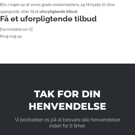
Bliv ringet op af vores glade medarbejdere, og få hjælp til dine
spørgsmål, eller få et
uforpligtende tilbud.
Få et uforpligtende tilbud
[formidable id=3]
Ring mig op
TAK FOR DIN
HENVENDELSE
Vi bestræber os på at besvare alle henvendelser
inden for 6 timer.