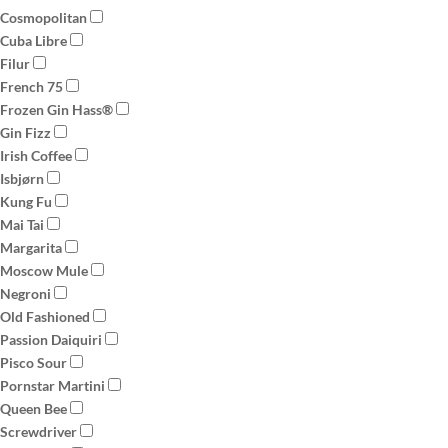
Cosmopolitan
Cuba Libre
Filur
French 75
Frozen Gin Hass®
Gin Fizz
Irish Coffee
Isbjørn
Kung Fu
Mai Tai
Margarita
Moscow Mule
Negroni
Old Fashioned
Passion Daiquiri
Pisco Sour
Pornstar Martini
Queen Bee
Screwdriver