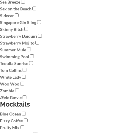
Sea Breeze
Sex on the Beach
Sidecar
Singapore Gin Sling
Skinny Bitch
Strawberry Daiquiri
Strawberry Mojito
Summer Mule
Swimming Pool
Tequila Sunrise
Tom Collins
White Lady
Woo Woo
Zombie
Ævle Bævle
Mocktails
Blue Ocean
Fizzy Coffee
Fruity Mix